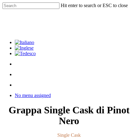
Skip
Hit enter to search or ESC to close
to
Close
main
Search
content
facebook
youtube
instagram
phone
email
search
Menu
Menu
search
Menu
No menu assigned
Grappa Single Cask di Pinot
Nero
Single Cask