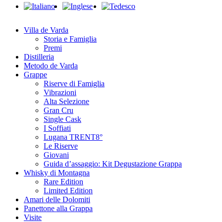
Close
Menu
Villa de Varda
Storia e Famiglia
Premi
Distilleria
Metodo de Varda
Grappe
Riserve di Famiglia
Vibrazioni
Alta Selezione
Gran Cru
Single Cask
I Soffiati
Lugana TRENT8°
Le Riserve
Giovani
Guida d’assaggio: Kit Degustazione Grappa
Whisky di Montagna
Rare Edition
Limited Edition
Amari delle Dolomiti
Panettone alla Grappa
Visite