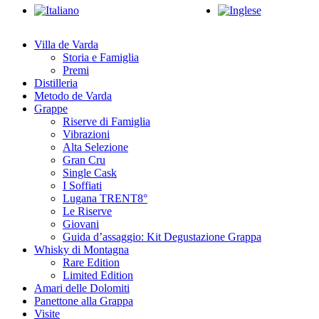
Close
Menu
Villa de Varda
Storia e Famiglia
Premi
Distilleria
Metodo de Varda
Grappe
Riserve di Famiglia
Vibrazioni
Alta Selezione
Gran Cru
Single Cask
I Soffiati
Lugana TRENT8°
Le Riserve
Giovani
Guida d’assaggio: Kit Degustazione Grappa
Whisky di Montagna
Rare Edition
Limited Edition
Amari delle Dolomiti
Panettone alla Grappa
Visite