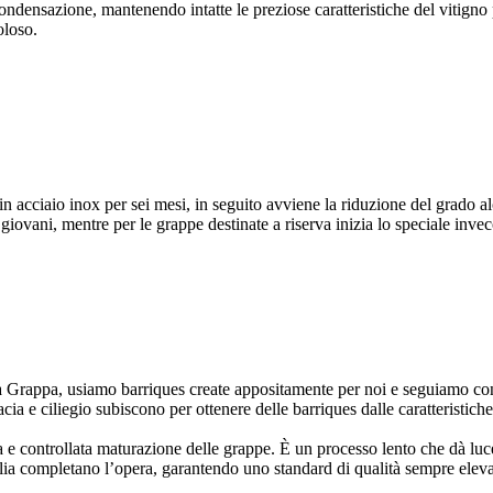
densazione, mantenendo intatte le preziose caratteristiche del vitigno pr
oloso.
i in acciaio inox per sei mesi, in seguito avviene la riduzione del grado 
e giovani, mentre per le grappe destinate a riserva inizia lo speciale inv
Grappa, usiamo barriques create appositamente per noi e seguiamo con cur
cacia e ciliegio subiscono per ottenere delle barriques dalle caratteristic
 e controllata maturazione delle grappe. È un processo lento che dà luce a 
iglia completano l’opera, garantendo uno standard di qualità sempre eleva