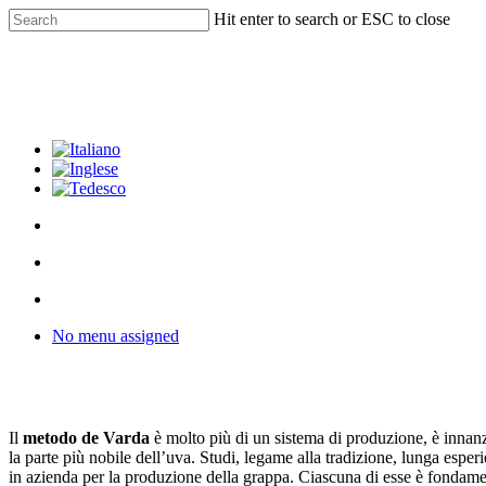
Skip
Hit enter to search or ESC to close
to
Close
main
Search
content
facebook
youtube
instagram
phone
email
search
Menu
Menu
search
Menu
No menu assigned
Il
metodo de Varda
è molto più di un sistema di produzione, è innanzi
la parte più nobile dell’uva. Studi, legame alla tradizione, lunga esper
in azienda per la produzione della grappa. Ciascuna di esse è fondament