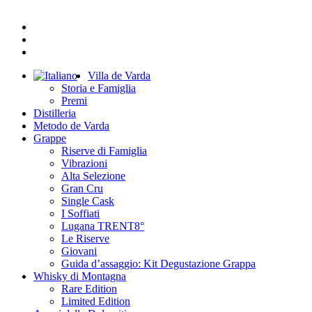
facebook
youtube
instagram
Close
Villa de Varda
Menu
Storia e Famiglia
Premi
Distilleria
Metodo de Varda
Grappe
Riserve di Famiglia
Vibrazioni
Alta Selezione
Gran Cru
Single Cask
I Soffiati
Lugana TRENT8°
Le Riserve
Giovani
Guida d’assaggio: Kit Degustazione Grappa
Whisky di Montagna
Rare Edition
Limited Edition