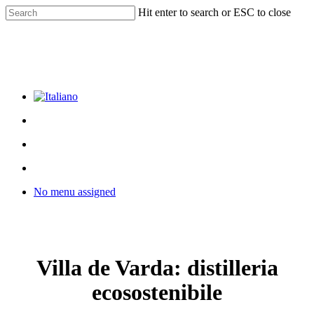
Skip
Hit enter to search or ESC to close
to
Close
main
Search
content
facebook
youtube
instagram
phone
email
search
Menu
Menu
search
Menu
No menu assigned
Villa de Varda: distilleria
ecosostenibile