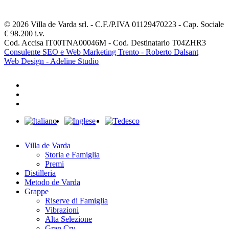
© 2026 Villa de Varda srl. - C.F./P.IVA 01129470223 - Cap. Sociale
€ 98.200 i.v.
Cod. Accisa IT00TNA00046M - Cod. Destinatario T04ZHR3
Consulente SEO e Web Marketing Trento - Roberto Dalsant
Web Design - Adeline Studio
facebook
youtube
instagram
Close
Menu
Villa de Varda
Storia e Famiglia
Premi
Distilleria
Metodo de Varda
Grappe
Riserve di Famiglia
Vibrazioni
Alta Selezione
Gran Cru