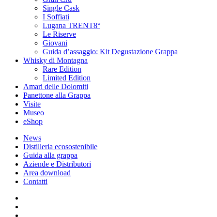
Single Cask
I Soffiati
Lugana TRENT8°
Le Riserve
Giovani
Guida d’assaggio: Kit Degustazione Grappa
Whisky di Montagna
Rare Edition
Limited Edition
Amari delle Dolomiti
Panettone alla Grappa
Visite
Museo
eShop
News
Distilleria ecosostenibile
Guida alla grappa
Aziende e Distributori
Area download
Contatti