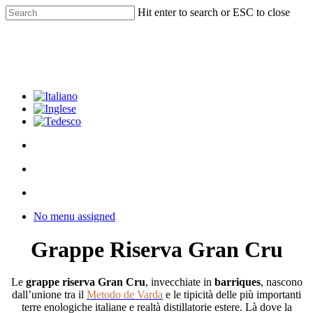
Skip
Hit enter to search or ESC to close
to
Close
main
Search
content
facebook
youtube
instagram
phone
email
search
Menu
Menu
search
Menu
No menu assigned
Grappe Riserva Gran Cru
Le
grappe riserva Gran Cru
, invecchiate in
barriques
, nascono
dall’unione tra il
Metodo de Varda
e le tipicità delle più importanti
terre enologiche italiane e realtà distillatorie estere. Là dove la