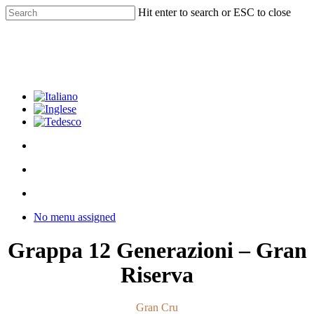
Skip
Hit enter to search or ESC to close
to
Close
main
Search
content
facebook
youtube
instagram
phone
email
search
Menu
Menu
search
Menu
No menu assigned
Grappa 12 Generazioni – Gran
Riserva
Gran Cru