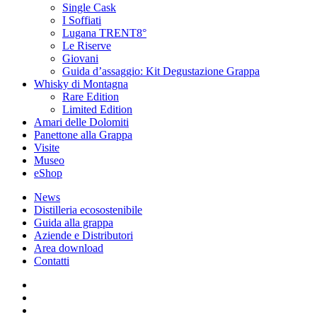
Single Cask
I Soffiati
Lugana TRENT8°
Le Riserve
Giovani
Guida d’assaggio: Kit Degustazione Grappa
Whisky di Montagna
Rare Edition
Limited Edition
Amari delle Dolomiti
Panettone alla Grappa
Visite
Museo
eShop
News
Distilleria ecosostenibile
Guida alla grappa
Aziende e Distributori
Area download
Contatti