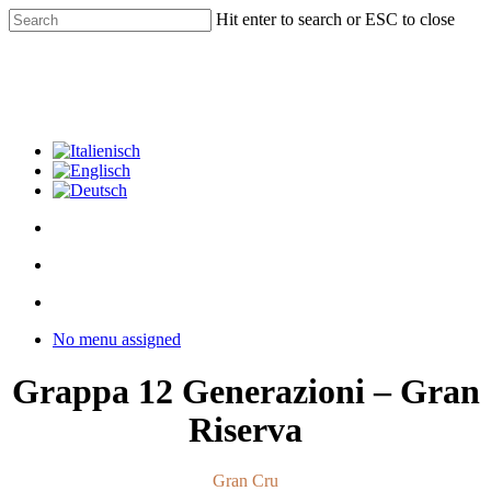
Skip
Hit enter to search or ESC to close
to
Close
main
Search
content
facebook
youtube
instagram
phone
email
search
Menu
Menu
search
Menu
No menu assigned
Grappa 12 Generazioni – Gran
Riserva
Gran Cru