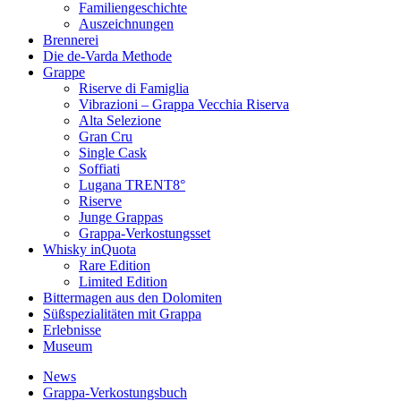
Familiengeschichte
Auszeichnungen
Brennerei
Die de-Varda Methode
Grappe
Riserve di Famiglia
Vibrazioni – Grappa Vecchia Riserva
Alta Selezione
Gran Cru
Single Cask
Soffiati
Lugana TRENT8°
Riserve
Junge Grappas
Grappa-Verkostungsset
Whisky inQuota
Rare Edition
Limited Edition
Bittermagen aus den Dolomiten
Süßspezialitäten mit Grappa
Erlebnisse
Museum
News
Grappa-Verkostungsbuch