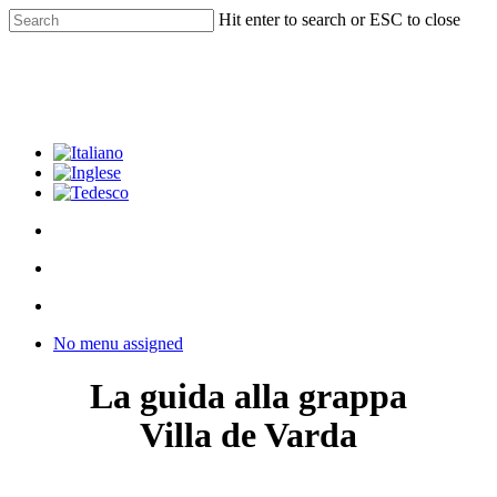
Skip
Hit enter to search or ESC to close
to
Close
main
Search
content
facebook
youtube
instagram
phone
email
search
Menu
Menu
search
Menu
No menu assigned
La guida alla grappa
Villa de Varda