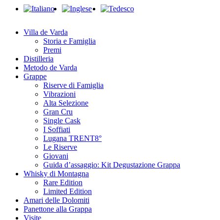
Close
Menu
Villa de Varda
Storia e Famiglia
Premi
Distilleria
Metodo de Varda
Grappe
Riserve di Famiglia
Vibrazioni
Alta Selezione
Gran Cru
Single Cask
I Soffiati
Lugana TRENT8°
Le Riserve
Giovani
Guida d’assaggio: Kit Degustazione Grappa
Whisky di Montagna
Rare Edition
Limited Edition
Amari delle Dolomiti
Panettone alla Grappa
Visite