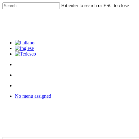
Skip
Hit enter to search or ESC to close
to
Close
main
Search
content
facebook
youtube
instagram
phone
email
search
Menu
Menu
search
Menu
No menu assigned