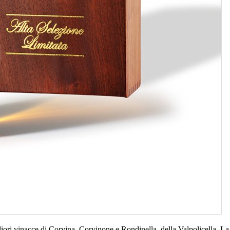
igliori vinacce di Corvina, Corvinone e Rondinella della Valpolicella. 