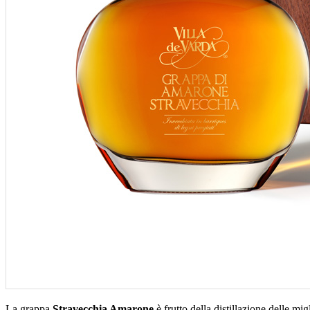
La grappa
Stravecchia Amarone
è frutto della distillazione delle m