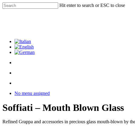
Skip
Hit enter to search or ESC to close
to
Close
main
Search
content
facebook
youtube
instagram
phone
email
search
Menu
Menu
search
Menu
No menu assigned
Soffiati – Mouth Blown Glass
Refined Grappa and accessories in precious glass mouth-blown by th