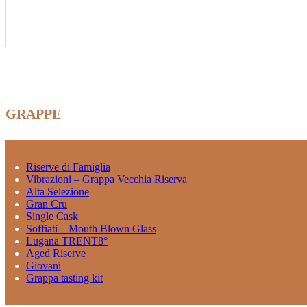
GRAPPE
Riserve di Famiglia
Vibrazioni – Grappa Vecchia Riserva
Alta Selezione
Gran Cru
Single Cask
Soffiati – Mouth Blown Glass
Lugana TRENT8°
Aged Riserve
Giovani
Grappa tasting kit