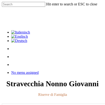
Skip
Hit enter to search or ESC to close
to
Close
main
Search
content
facebook
youtube
instagram
phone
email
search
Menu
Menu
search
Menu
No menu assigned
Stravecchia Nonno Giovanni
Riserve di Famiglia