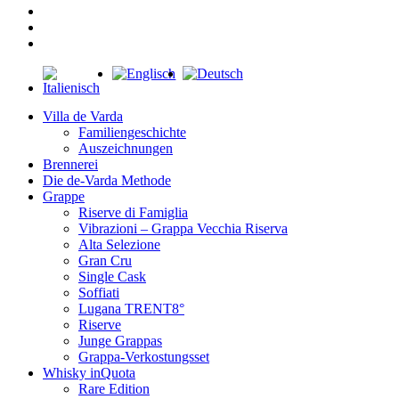
facebook
youtube
instagram
Close
Menu
Villa de Varda
Familiengeschichte
Auszeichnungen
Brennerei
Die de-Varda Methode
Grappe
Riserve di Famiglia
Vibrazioni – Grappa Vecchia Riserva
Alta Selezione
Gran Cru
Single Cask
Soffiati
Lugana TRENT8°
Riserve
Junge Grappas
Grappa-Verkostungsset
Whisky inQuota
Rare Edition