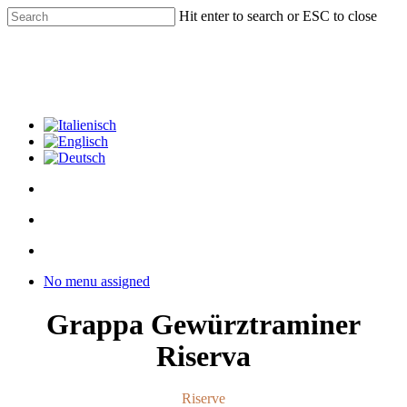
Skip
Hit enter to search or ESC to close
to
Close
main
Search
content
facebook
youtube
instagram
phone
email
search
Menu
Menu
search
Menu
No menu assigned
Grappa Gewürztraminer
Riserva
Riserve