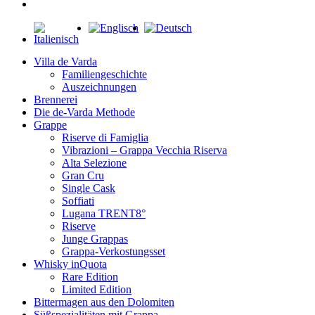
instagram
Close
Menu
Villa de Varda
Familiengeschichte
Auszeichnungen
Brennerei
Die de-Varda Methode
Grappe
Riserve di Famiglia
Vibrazioni – Grappa Vecchia Riserva
Alta Selezione
Gran Cru
Single Cask
Soffiati
Lugana TRENT8°
Riserve
Junge Grappas
Grappa-Verkostungsset
Whisky inQuota
Rare Edition
Limited Edition
Bittermagen aus den Dolomiten
Süßspezialitäten mit Grappa